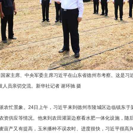
记、国家主席、中央军委主席习近平在山东省德州市考察。这是习
人员亲切交流。新华社记者 谢环驰 摄
派农忙景象。24日上午，习近平来到德州市陵城区边临镇东于架
农资供应等情况。他来到农田灌渠边察看水肥一体化设施，随
麦亩产又有提高，玉米播种不误农时、进度很快，习近平很高