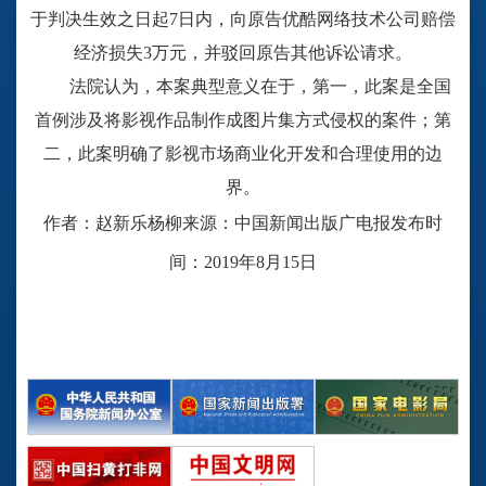
于判决生效之日起
7日内，向原告优酷网络技术公司赔偿
经济损失3万元，并驳回原告其他诉讼请求。
法院认为，本案典型意义在于，第一，此案是全国
首例涉及将影视作品制作成图片集方式侵权的案件；第
二，此案明确了影视市场商业化开发和合理使用的边
界。
作者：赵新乐
杨
柳
来源：中国新闻出版广电报
发布
时
间：
2019
年
8
月
15
日