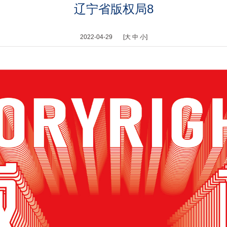
辽宁省版权局8
2022-04-29 [
大
中
小
]